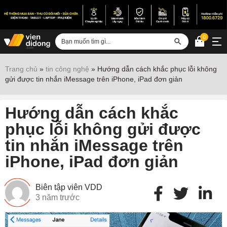
0
Đăng nhập
Trang chủ
»
tin công nghệ
»
Hướng dẫn cách khắc phục lỗi không
gửi được tin nhắn iMessage trên iPhone, iPad đơn giản
Sửa iPhone
Sửa Android
Hướng dẫn cách khắc
Sửa Vertu
phục lỗi không gửi được
tin nhắn iMessage trên
Sửa iPad
iPhone, iPad đơn giản
Sửa Macbook
Sửa Laptop
Biên tập viên VDD
3 năm trước
Sửa chữa thiết bị khác
Điện thoại