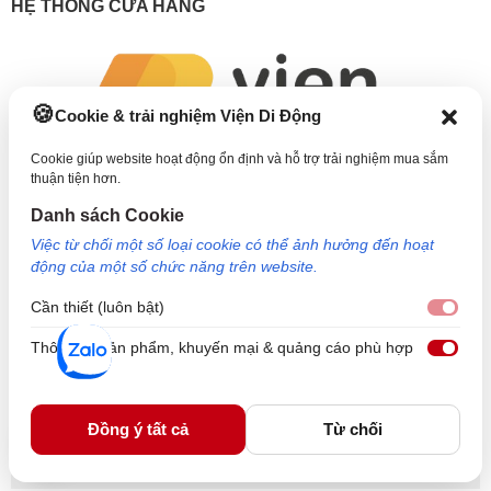
HỆ THỐNG CỬA HÀNG
Cookie & trải nghiệm Viện Di Động
Cookie giúp website hoạt động ổn định và hỗ trợ trải nghiệm mua sắm
thuận tiện hơn.
Danh sách Cookie
1800.6729
Việc từ chối một số loại cookie có thể ảnh hưởng đến hoạt
lienhe@viendidong.com
động của một số chức năng trên website.
08:00 – 21:00
hàng ngày
(cả Chủ nhật & ngày lễ)
Cần thiết (luôn bật)
Cần 
Hệ thống cửa hàng
Thông tin sản phẩm, khuyến mại & quảng cáo phù hợp
Thôn
Phản ánh dịch vụ:
1900.2006
THÔNG TIN HỖ TRỢ
Đồng ý tất cả
Từ chối
VỀ VIỆN DI ĐỘNG