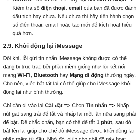
Kiểm tra số
điện thoại
,
email
của bạn đã được đánh
dấu tích hay chưa. Nếu chưa thì hãy tiến hành chọn
số điện thoại, email hoặc tạo mới để kích hoạt hiệu
quả hơn.
2.9. Khởi động lại iMessage
Đôi khi, lỗi gửi tin nhắn iMessage không được có thể
đang bị trục trặc bởi phần mềm giống như lỗi kết nối
mạng
Wi-Fi
,
Bluetooth
hay
Mạng di động
thường ngày.
Cho nên, việc bật tắt lại có thể giúp cho iMessage khởi
động lại như bình thường.
Chỉ cần đi vào lại
Cài đặt =>
Chọn
Tin nhắn =>
Nhấp
nút gạt sang trái để tắt và nhấp lại một lần nữa sang phải
để bật. Để chắc chắn, bạn có thể để tắt
1 phút
, sau đó
bật lên lại giúp cho chế độ iMessage được khởi động lại
phần mềm từ đầu. Nhờ đó, giúp cho chế độ này hoạt