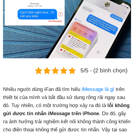
Phụ kiện
Hệ thống:
17 cửa hàng
Tổng đài:
1800.6729
(miễn phí)
(Giờ làm việc: 08h00 - 21h00)
Giới thiệu
Viện Di Động
5/5 - (2 bình chọn)
Tin công nghệ
Đặt lịch ngay
Nhiều người dùng iFan đã tìm hiểu
iMessage là gì
trên
thiết bị của mình và bắt đầu sử dụng rộng rãi ngay sau
đó. Tuy nhiên, có một trường hợp xảy ra đó là
lỗi không
gửi được tin nhắn iMessage trên iPhone
. Do đó, gây
ra ảnh hưởng trải nghiệm kết nối không thành công khiến
cho điện thoại không thể gửi được tin nhắn. Vậy tại sao