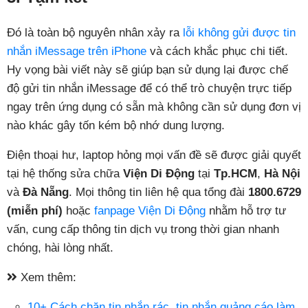
Đó là toàn bộ nguyên nhân xảy ra
lỗi không gửi được tin
nhắn iMessage trên iPhone
và cách khắc phục chi tiết.
Hy vọng bài viết này sẽ giúp bạn sử dụng lại được chế
độ gửi tin nhắn iMessage để có thể trò chuyện trực tiếp
ngay trên ứng dụng có sẵn mà không cần sử dụng đơn vị
nào khác gây tốn kém bộ nhớ dung lượng.
Điện thoại hư, laptop hỏng mọi vấn đề sẽ được giải quyết
tại hệ thống sửa chữa
Viện Di Động
tại
Tp.HCM
,
Hà Nội
và
Đà Nẵng
. Mọi thông tin liên hệ qua tổng đài
1800.6729
(miễn phí)
hoặc
fanpage Viện Di Động
nhằm hỗ trợ tư
vấn, cung cấp thông tin dịch vụ trong thời gian nhanh
chóng, hài lòng nhất.
Xem thêm:
10+ Cách chặn tin nhắn rác, tin nhắn quảng cáo làm