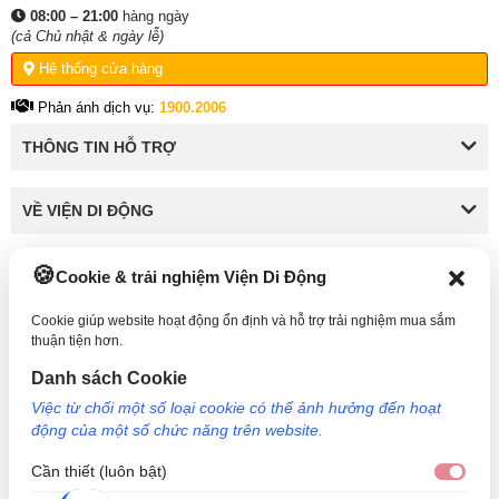
08:00 – 21:00
hàng ngày
(cả Chủ nhật & ngày lễ)
Hệ thống cửa hàng
Phản ánh dịch vụ:
1900.2006
THÔNG TIN HỖ TRỢ
VỀ VIỆN DI ĐỘNG
Cookie & trải nghiệm Viện Di Động
KẾT NỐI VỚI VIỆN DI ĐỘNG
Cookie giúp website hoạt động ổn định và hỗ trợ trải nghiệm mua sắm
thuận tiện hơn.
Danh sách Cookie
Công Ty TNHH Công Nghệ và Đầu Tư Viện Di Động - 73 Trần Quang Khải, Phường Tân
Việc từ chối một số loại cookie có thể ảnh hưởng đến hoạt
Định, TP HCM. Mã số doanh nghiệp: 0317265132 - Ngày cấp: 25/04/2022 - Nơi cấp: Sở
động của một số chức năng trên website.
kế hoạch và đầu tư TP Hồ Chí Minh. Giám đốc: Nguyễn Ngọc Ngân. Hotline: 1800.6729
(miễn phí) - Email: cskh@viendidong.com - Bản quyền thuộc về Viện Di Động.
Cần thiết (luôn bật)
Cần 