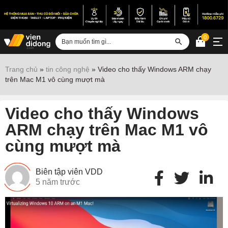
0
Đăng nhập
Trang chủ
»
tin công nghệ
»
Video cho thấy Windows ARM chạy
trên Mac M1 vô cùng mượt mà
Sửa iPhone
Sửa Android
Video cho thấy Windows
Sửa Vertu
ARM chạy trên Mac M1 vô
cùng mượt mà
Sửa iPad
Sửa Macbook
Biên tập viên VDD
Sửa Laptop
5 năm trước
Sửa chữa thiết bị khác
Điện thoại