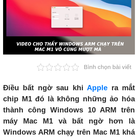
Phụ kiện
Hệ thống:
17 cửa hàng
Tổng đài:
1800.6729
(miễn phí)
(Giờ làm việc: 08h00 - 21h00)
Giới thiệu
Viện Di Động
Bình chọn bài viết
Tin công nghệ
Đặt lịch ngay
Điều bất ngờ sau khi
Apple
ra mắt
chip M1 đó là không những ảo hóa
thành công Windows 10 ARM trên
máy Mac M1 và bất ngờ hơn là
Windows ARM chạy trên Mac M1 khá